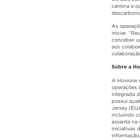
cantina e o
descarboniz
As operaçõ
iniciar. “R
conceber u
aos colabor
colaboraçã
Sobre a H
A Hovione 
operações 
integrada d
possui quat
Jersey (EU
incluindo 
assenta na
iniciativas
informação,