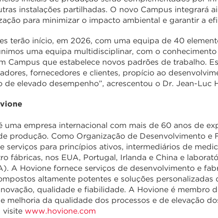
utras instalações partilhadas. O novo Campus integrará 
ação para minimizar o impacto ambiental e garantir a efi
es terão início, em 2026, com uma equipa de 40 elemen
eunimos uma equipa multidisciplinar, com o conhecimento 
m Campus que estabelece novos padrões de trabalho. Es
adores, fornecedores e clientes, propício ao desenvolv
o de elevado desempenho”, acrescentou o Dr. Jean-Luc 
ovione
é uma empresa internacional com mais de 60 anos de exp
de produção. Como Organização de Desenvolvimento e F
e serviços para princípios ativos, intermediários de me
ro fábricas, nos EUA, Portugal, Irlanda e China e labora
A). A Hovione fornece serviços de desenvolvimento e fa
compostos altamente potentes e soluções personalizadas 
 inovação, qualidade e fiabilidade. A Hovione é membro
 de melhoria da qualidade dos processos e de elevação do
 visite
www.hovione.com