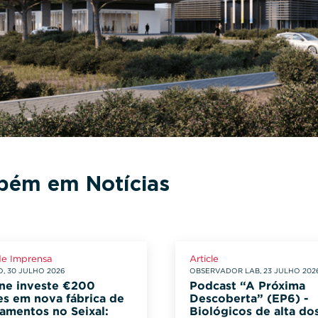
ém em Notícias
de Imprensa
Article
, 30 JULHO 2026
OBSERVADOR LAB, 23 JULHO 202
ne investe €200
Podcast “A Próxima
es em nova fábrica de
Descoberta” (EP6) -
amentos no Seixal:
Biológicos de alta d