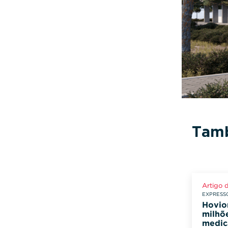
Tamb
Artigo 
EXPRESSO
Hovio
milhõ
medic