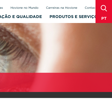
sear
as
Hovione no Mundo
Carreiras na Hovione
Contactos
AÇÃO E QUALIDADE
PRODUTOS E SERVIÇOS
PT