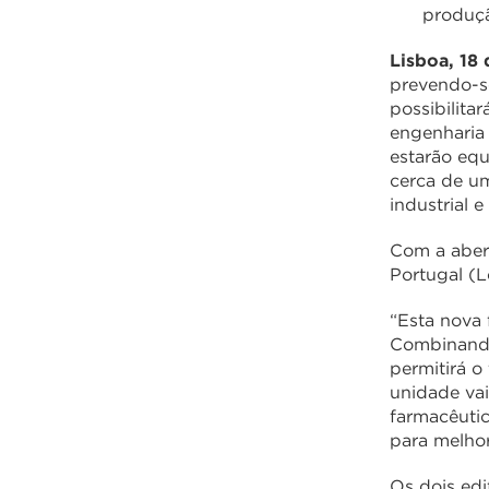
produçã
Lisboa, 18
prevendo-s
possibilita
engenharia 
estarão equ
cerca de um
industrial e
Com a abert
Portugal (L
“Esta nova 
Combinando
permitirá o
unidade vai
farmacêutic
para melhor
Os dois edi