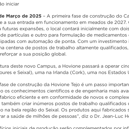
o iniciar
 de Março de 2025
– A primeira fase de construção do Cam
e a sua entrada em funcionamento em meados de 2027. 
rá futuras expansões, o local contará inicialmente com do
de partículas e outro para formulação de medicamentos e
ipadas com automação de ponta. Com um investimento ini
a centena de postos de trabalho altamente qualificados
 reforçar a sua posição global.
ura deste novo Campus, a Hovione passará a operar cinc
oures e Seixal), uma na Irlanda (Cork), uma nos Estado
fase de construção da Hovione Tejo é um passo importan
 os conhecimentos científicos e de engenharia mais ava
 fabrico eficiente e em conformidade de novos e comple
 também criar inúmeros postos de trabalho qualificados di
o na bela região do Seixal. Os produtos aqui fabricados
ar a saúde de milhões de pessoas”, diz o Dr. Jean-Luc 
fícios iniciais de produção serão complementados por infr