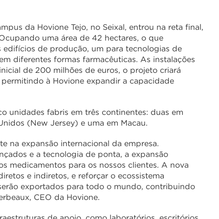
pus da Hovione Tejo, no Seixal, entrou na reta final,
Ocupando uma área de 42 hectares, o que
is edifícios de produção, um para tecnologias de
m diferentes formas farmacêuticas. As instalações
cial de 200 milhões de euros, o projeto criará
, permitindo à Hovione expandir a capacidade
o unidades fabris em três continentes: duas em
s Unidos (New Jersey) e uma em Macau.
te na expansão internacional da empresa.
nçados e a tecnologia de ponta, a expansão
xos medicamentos para os nossos clientes. A nova
retos e indiretos, e reforçar o ecossistema
 serão exportados para todo o mundo, contribuindo
Herbeaux, CEO da Hovione.
aestruturas de apoio, como laboratórios, escritórios,