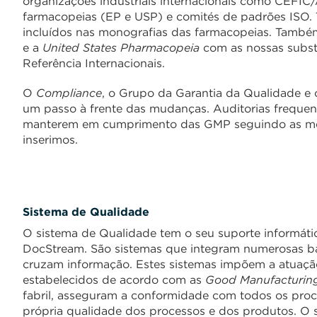
organizações industriais internacionais como CEFI
farmacopeias (EP e USP) e comités de padrões ISO.
incluídos nas monografias das farmacopeias. Tamb
e a
United States Pharmacopeia
com as nossas substâ
Referência Internacionais.
O
Compliance
, o Grupo da Garantia da Qualidade e
um passo à frente das mudanças. Auditorias frequent
manterem em cumprimento das GMP seguindo as melh
inserimos.
Sistema de Qualidade
O sistema de Qualidade tem o seu suporte informát
DocStream. São sistemas que integram numerosas ba
cruzam informação. Estes sistemas impõem a atuaç
estabelecidos de acordo com as
Good Manufacturing
fabril, asseguram a conformidade com todos os pro
própria qualidade dos processos e dos produtos. O s