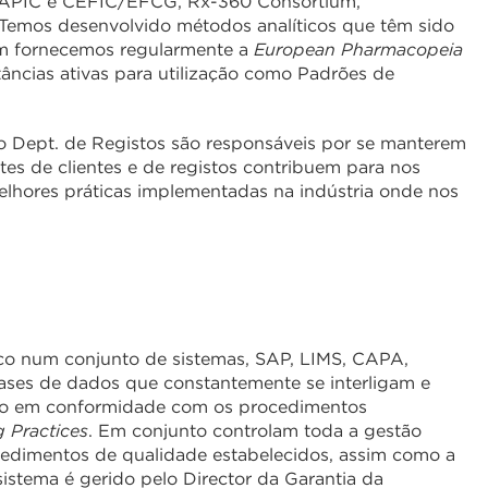
C/APIC e CEFIC/EFCG, Rx-360 Consortium,
 Temos desenvolvido métodos analíticos que têm sido
ém fornecemos regularmente a
European Pharmacopeia
ncias ativas para utilização como Padrões de
 o Dept. de Registos são responsáveis por se manterem
es de clientes e de registos contribuem para nos
ores práticas implementadas na indústria onde nos
ico num conjunto de sistemas, SAP, LIMS, CAPA,
ses de dados que constantemente se interligam e
ão em conformidade com os procedimentos
 Practices
. Em conjunto controlam toda a gestão
cedimentos de qualidade estabelecidos, assim como a
istema é gerido pelo Director da Garantia da