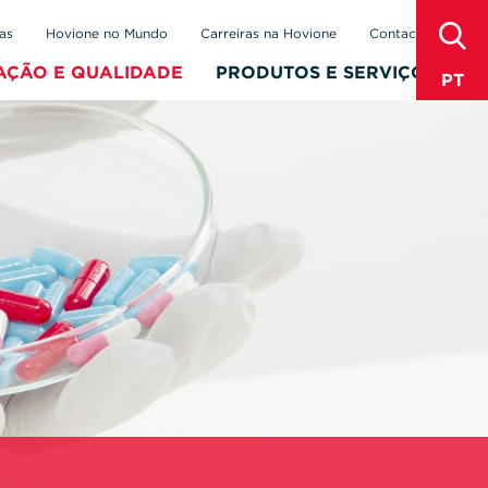
sear
as
Hovione no Mundo
Carreiras na Hovione
Contactos
AÇÃO E QUALIDADE
PRODUTOS E SERVIÇOS
PT