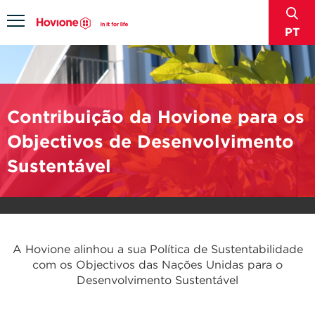
sear
Menu
PT
Contribuição da Hovione para os
Objectivos de Desenvolvimento
Sustentável
A Hovione alinhou a sua Política de Sustentabilidade
com os Objectivos das Nações Unidas para o
Desenvolvimento Sustentável