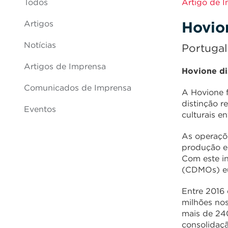
Todos
Artigo de 
Hovio
Artigos
Notícias
Portugal
Artigos de Imprensa
Hovione d
Comunicados de Imprensa
A Hovione 
distinção r
Eventos
culturais e
As operaçõ
produção e
Com este i
(CDMOs) eu
Entre 2016 
milhões nos
mais de 240
consolidaçã