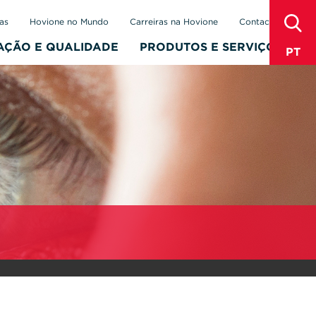
sear
as
Hovione no Mundo
Carreiras na Hovione
Contactos
AÇÃO E QUALIDADE
PRODUTOS E SERVIÇOS
PT