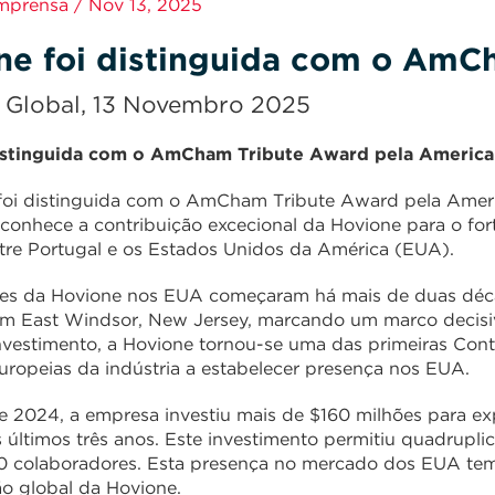
Imprensa / Nov 13, 2025
ne foi distinguida com o AmC
 Global, 13 Novembro 2025
istinguida com o AmCham Tribute Award pela Americ
foi distinguida com o AmCham Tribute Award pela Amer
econhece a contribuição excecional da Hovione para o for
ntre Portugal e os Estados Unidos da América (EUA).
es da Hovione nos EUA começaram há mais de duas déc
m East Windsor, New Jersey, marcando um marco decisivo
nvestimento, a Hovione tornou-se uma das primeiras Con
ropeias da indústria a estabelecer presença nos EUA.
e 2024, a empresa investiu mais de $160 milhões para exp
 últimos três anos. Este investimento permitiu quadrupli
 colaboradores. Esta presença no mercado dos EUA tem s
o global da Hovione.