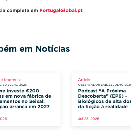
ícia completa em
PortugalGlobal.pt
ém em Notícias
de Imprensa
Article
, 30 JULHO 2026
OBSERVADOR LAB, 23 JULHO 202
ne investe €200
Podcast “A Próxima
es em nova fábrica de
Descoberta” (EP6) -
amentos no Seixal:
Biológicos de alta d
ção arranca em 2027
da ficção à realidade
2026
Jul 23, 2026