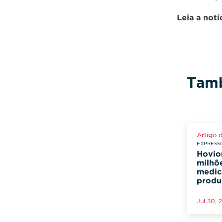
Leia a not
Tamb
Artigo 
EXPRESSO
Hovio
milhõ
medic
produ
Jul 30, 